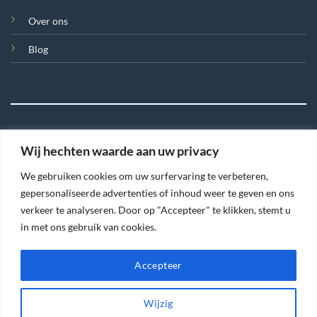
Over ons
Blog
Wij hechten waarde aan uw privacy
©
We gebruiken cookies om uw surfervaring te verbeteren,
2026 Tegel en Meer
gepersonaliseerde advertenties of inhoud weer te geven en ons
verkeer te analyseren. Door op "Accepteer" te klikken, stemt u
TERMS
PRIVACY
COOKIES
in met ons gebruik van cookies.
Accepteer
Wijzig