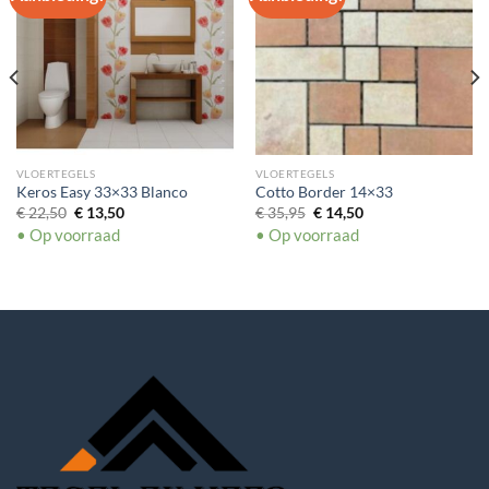
VLOERTEGELS
VLOERTEGELS
Keros Easy 33×33 Blanco
Cotto Border 14×33
Oorspronkelijke
Huidige
Oorspronkelijke
Huidige
€
22,50
€
13,50
€
35,95
€
14,50
prijs
prijs
prijs
prijs
• Op voorraad
• Op voorraad
was:
is:
was:
is:
€ 22,50.
€ 13,50.
€ 35,95.
€ 14,50.