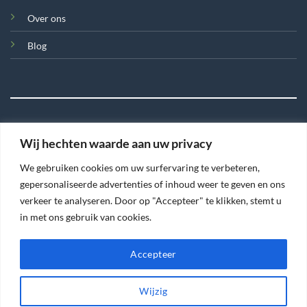
Over ons
Blog
Wij hechten waarde aan uw privacy
©
We gebruiken cookies om uw surfervaring te verbeteren,
2026 Tegel en Meer
gepersonaliseerde advertenties of inhoud weer te geven en ons
verkeer te analyseren. Door op "Accepteer" te klikken, stemt u
TERMS
PRIVACY
COOKIES
in met ons gebruik van cookies.
Accepteer
Wijzig