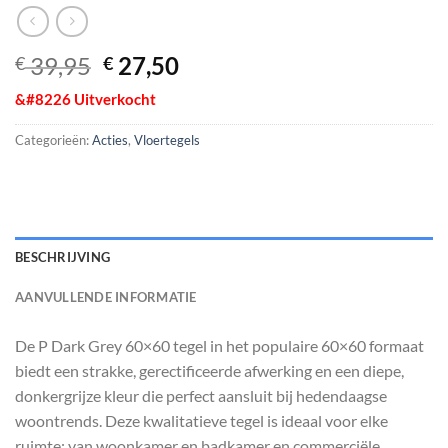
Oorspronkelijke
Huidige
39,95
27,50
€
€
prijs
prijs
&#8226 Uitverkocht
was:
is:
€ 39,95.
€ 27,50.
Categorieën:
Acties
,
Vloertegels
BESCHRIJVING
AANVULLENDE INFORMATIE
De P Dark Grey 60×60 tegel in het populaire 60×60 formaat
biedt een strakke, gerectificeerde afwerking en een diepe,
donkergrijze kleur die perfect aansluit bij hedendaagse
woontrends. Deze kwalitatieve tegel is ideaal voor elke
ruimte: van woonkamer en badkamer en commerciële