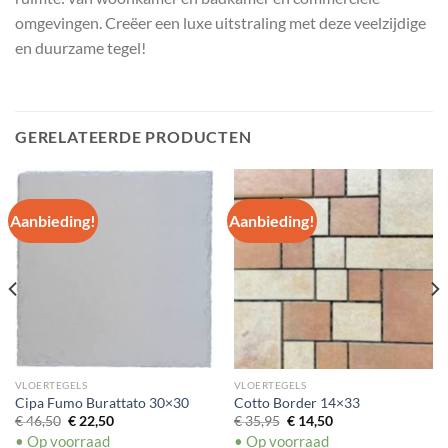
omgevingen. Creëer een luxe uitstraling met deze veelzijdige
en duurzame tegel!
GERELATEERDE PRODUCTEN
Aanbieding!
Aanbieding!
VLOERTEGELS
VLOERTEGELS
Cipa Fumo Burattato 30×30
Cotto Border 14×33
Oorspronkelijke
Huidige
Oorspronkelijke
Huidige
€
46,50
€
22,50
€
35,95
€
14,50
prijs
prijs
prijs
prijs
• Op voorraad
• Op voorraad
was:
is:
was:
is: