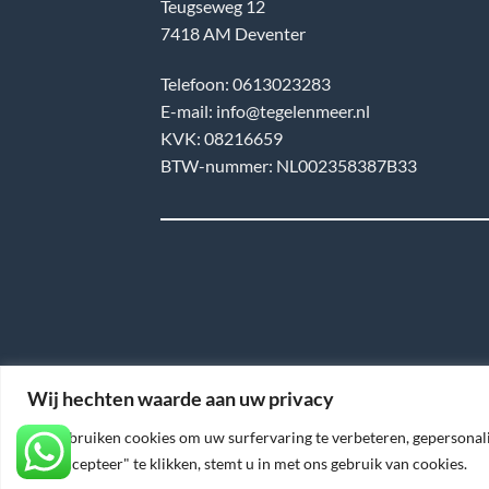
Teugseweg 12
7418 AM Deventer
Telefoon: 0613023283
E-mail: info@tegelenmeer.nl
KVK: 08216659
BTW-nummer: NL002358387B33
Wij hechten waarde aan uw privacy
We gebruiken cookies om uw surfervaring te verbeteren, gepersonali
Copyright © 2026 Tegel en Meer - Hosted By
op "Accepteer" te klikken, stemt u in met ons gebruik van cookies.