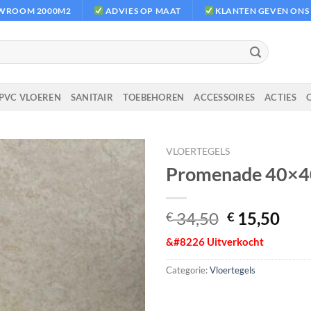
OWROOM 2000M2
ADVIES OP MAAT
KLANTEN GEVEN ONS E
PVC VLOEREN
SANITAIR
TOEBEHOREN
ACCESSOIRES
ACTIES
VLOERTEGELS
Promenade 40×4
Oorspronke
Hui
34,50
15,50
€
€
prijs
prij
&#8226 Uitverkocht
was:
is:
€ 34,50.
€ 15
Categorie:
Vloertegels