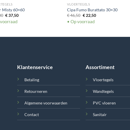
RTEGELS
VLOERTEGELS
r Misty 60×60
Cipa Fumo Burattato 30×30
Oorspronkelijke
Huidige
Oorspronkelijke
Huidige
00
€
37,50
€
46,50
€
22,50
prijs
prijs
prijs
prijs
 voorraad
• Op voorraad
was:
is:
was:
is:
€ 47,00.
€ 37,50.
€ 46,50.
€ 22,50.
Klantenservice
Assortiment
Betaling
Vloertegels
Retourneren
Wandtegels
Algemene voorwaarden
PVC vloeren
Contact
Sanitair