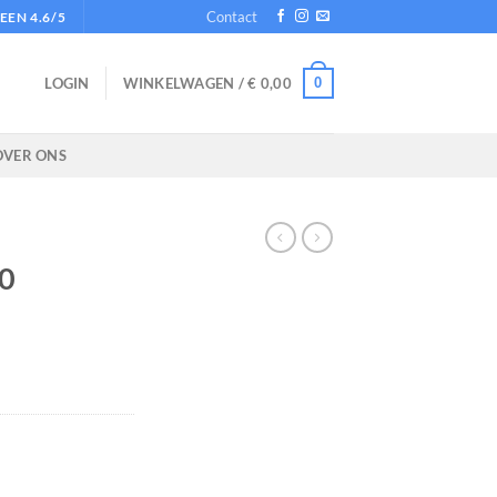
Contact
EN 4.6/5
0
LOGIN
WINKELWAGEN /
€
0,00
OVER ONS
0
lijke
dige
s
,50.