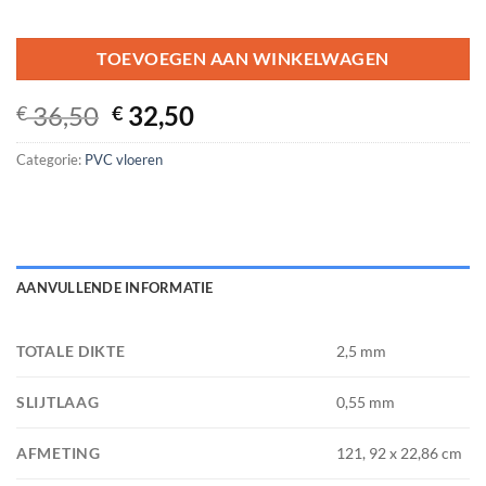
TOEVOEGEN AAN WINKELWAGEN
Oorspronkelijke
Huidige
36,50
32,50
€
€
prijs
prijs
Categorie:
PVC vloeren
was:
is:
€ 36,50.
€ 32,50.
AANVULLENDE INFORMATIE
TOTALE DIKTE
2,5 mm
SLIJTLAAG
0,55 mm
AFMETING
121, 92 x 22,86 cm