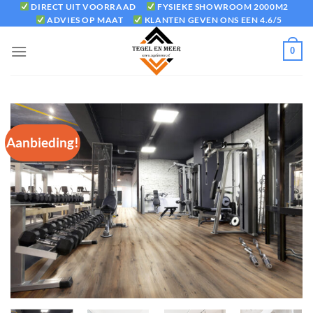
Ga
DIRECT UIT VOORRAAD
FYSIEKE SHOWROOM 2000M2
ADVIES OP MAAT
KLANTEN GEVEN ONS EEN 4.6/5
naar
inhoud
0
Aanbieding!