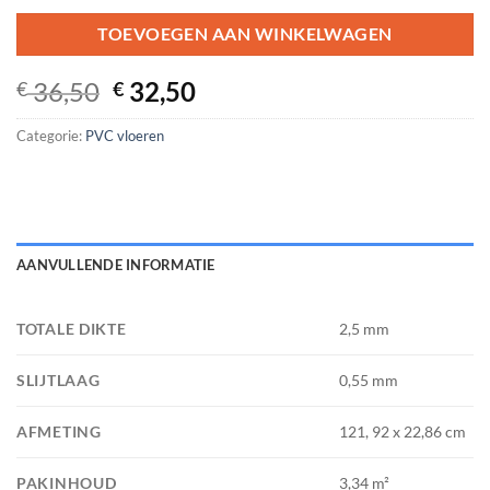
TOEVOEGEN AAN WINKELWAGEN
Oorspronkelijke
Huidige
36,50
32,50
€
€
prijs
prijs
Categorie:
PVC vloeren
was:
is:
€ 36,50.
€ 32,50.
AANVULLENDE INFORMATIE
TOTALE DIKTE
2,5 mm
SLIJTLAAG
0,55 mm
AFMETING
121, 92 x 22,86 cm
PAKINHOUD
3,34 m²