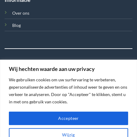
Over ons
Blog
Wij hechten waarde aan uw privacy
©
We gebruiken cookies om uw surfervaring te verbeteren,
2026 Tegel en Meer
gepersonaliseerde advertenties of inhoud weer te geven en ons
verkeer te analyseren. Door op "Accepteer" te klikken, stemt u
TERMS
PRIVACY
COOKIES
in met ons gebruik van cookies.
Accepteer
Wijzig