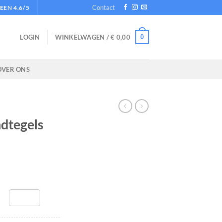
Contact
EN 4.6/5
0
LOGIN
WINKELWAGEN /
€
0,00
OVER ONS
dtegels