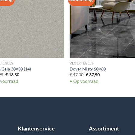
RTEGELS
VLOERTEGELS
Gala 30×30 (14)
Dover Misty 60×60
Oorspronkelijke
Huidige
Oorspronkelijke
Huidige
95
€
13,50
€
47,00
€
37,50
prijs
prijs
prijs
prijs
 voorraad
• Op voorraad
was:
is:
was:
is:
€ 19,95.
€ 13,50.
€ 47,00.
€ 37,50.
Klantenservice
Assortiment