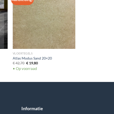
VLOERTEGELS
Atlas Modus Sand 20×20
Oorspronkelijke
Huidige
€
42,70
€
19,80
prijs
prijs
• Op voorraad
was:
is:
€ 42,70.
€ 19,80.
Informatie