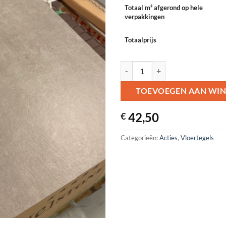
Totaal m² afgerond op hele
verpakkingen
Totaalprijs
Taupe 60x60 wandtegels (kopie) a
TOEVOEGEN AAN WI
42,50
€
Categorieën:
Acties
,
Vloertegels