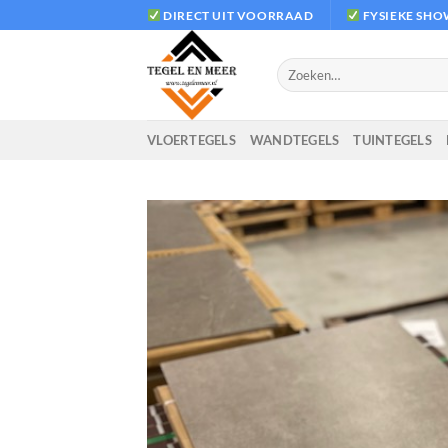
Ga
DIRECT UIT VOORRAAD
FYSIEKE SH
naar
inhoud
Zoeken
naar:
VLOERTEGELS
WANDTEGELS
TUINTEGELS