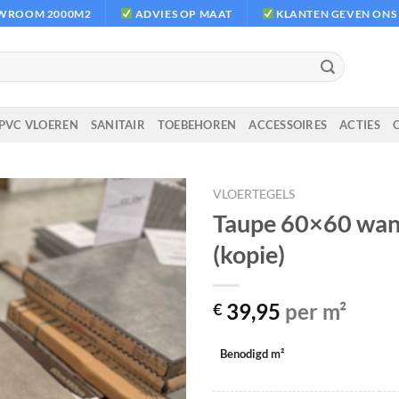
OWROOM 2000M2
ADVIES OP MAAT
KLANTEN GEVEN ONS E
PVC VLOEREN
SANITAIR
TOEBEHOREN
ACCESSOIRES
ACTIES
VLOERTEGELS
Taupe 60×60 wan
(kopie)
39,95
per m²
€
Benodigd m²