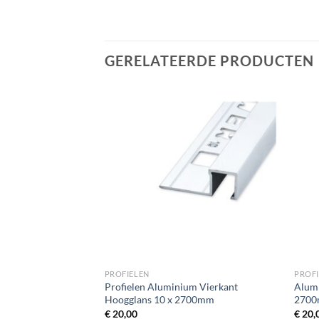
GERELATEERDE PRODUCTEN
PROFIELEN
PROFI
um Vierkant
Profielen Aluminium Vierkant
Alumi
700mm
Hoogglans 10 x 2700mm
270
€
20,00
€
20,