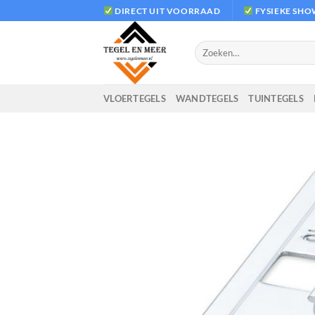
Ga
DIRECT UIT VOORRAAD
FYSIEKE SH
naar
inhoud
Zoeken
naar:
VLOERTEGELS
WANDTEGELS
TUINTEGELS