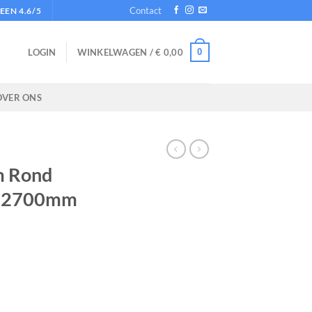
Contact
EN 4.6/5
0
LOGIN
WINKELWAGEN /
€
0,00
OVER ONS
m Rond
x 2700mm
ns 12,5 x 2700mm aantal