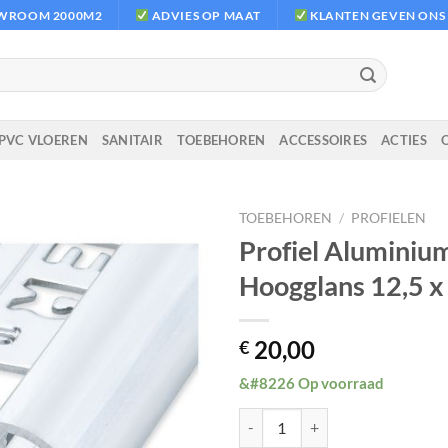
OWROOM 2000M2
ADVIES OP MAAT
KLANTEN GEVEN ONS E
PVC VLOEREN
SANITAIR
TOEBEHOREN
ACCESSOIRES
ACTIES
TOEBEHOREN
/
PROFIELEN
Profiel Aluminiu
Hoogglans 12,5 
20,00
€
&#8226 Op voorraad
Profiel Aluminium Rond Hooggla