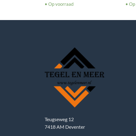
• Op voorraad
• Op
Teugseweg 12
7418 AM Deventer