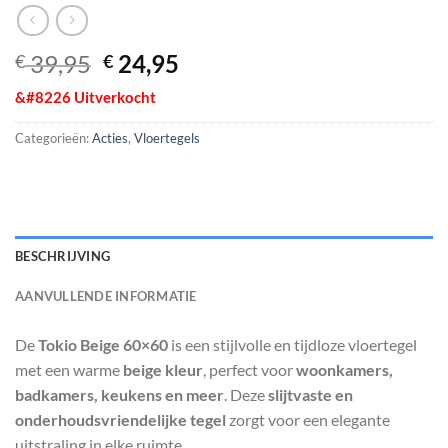
Oorspronkelijke
Huidige
39,95
24,95
€
€
prijs
prijs
&#8226 Uitverkocht
was:
is:
€ 39,95.
€ 24,95.
Categorieën:
Acties
,
Vloertegels
BESCHRIJVING
AANVULLENDE INFORMATIE
De
Tokio Beige 60×60
is een stijlvolle en tijdloze vloertegel
met een warme
beige kleur
, perfect voor
woonkamers,
badkamers, keukens en meer
. Deze
slijtvaste en
onderhoudsvriendelijke tegel
zorgt voor een elegante
uitstraling in elke ruimte.