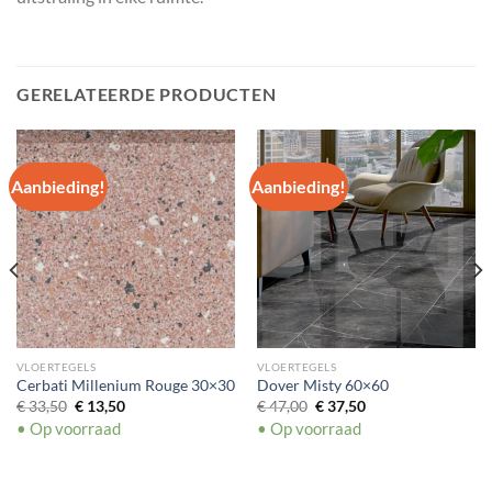
GERELATEERDE PRODUCTEN
Aanbieding!
Aanbieding!
VLOERTEGELS
VLOERTEGELS
Cerbati Millenium Rouge 30×30
Dover Misty 60×60
Oorspronkelijke
Huidige
Oorspronkelijke
Huidige
€
33,50
€
13,50
€
47,00
€
37,50
prijs
prijs
prijs
prijs
• Op voorraad
• Op voorraad
was:
is:
was:
is:
€ 33,50.
€ 13,50.
€ 47,00.
€ 37,50.