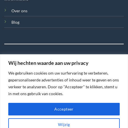
Over ons
Blog
Wij hechten waarde aan uw privacy
©
We gebruiken cookies om uw surfervaring te verbeteren,
2026 Tegel en Meer
gepersonaliseerde advertenties of inhoud weer te geven en ons
verkeer te analyseren. Door op "Accepteer" te klikken, stemt u
TERMS
PRIVACY
COOKIES
in met ons gebruik van cookies.
Accepteer
Wijzig