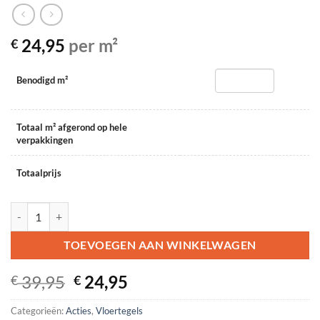
24,95
per m²
€
Benodigd m²
Totaal m² afgerond op hele
verpakkingen
Totaalprijs
Tokio Greige 60x60 aantal
TOEVOEGEN AAN WINKELWAGEN
Oorspronkelijke
Huidige
39,95
24,95
€
€
prijs
prijs
Categorieën:
Acties
was:
,
Vloertegels
is: