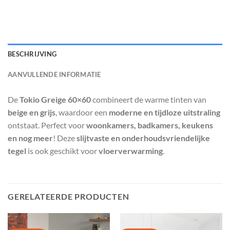
€ 39,95.
€ 24,95.
BESCHRIJVING
AANVULLENDE INFORMATIE
De
Tokio Greige 60×60
combineert de warme tinten van
beige en grijs
, waardoor een
moderne en tijdloze uitstraling
ontstaat. Perfect voor
woonkamers, badkamers, keukens
en nog meer
! Deze
slijtvaste en onderhoudsvriendelijke
tegel
is ook geschikt voor
vloerverwarming
.
GERELATEERDE PRODUCTEN